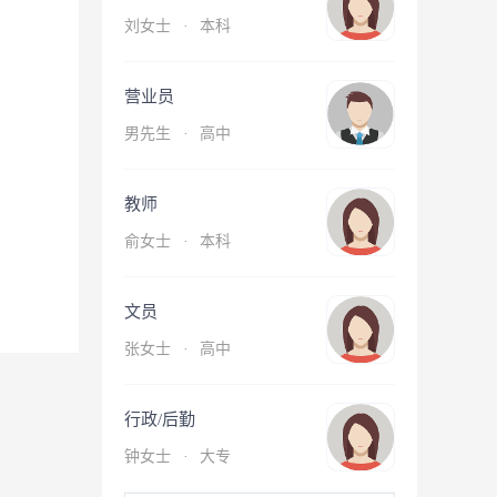
刘女士
·
本科
营业员
男先生
·
高中
教师
俞女士
·
本科
文员
张女士
·
高中
行政/后勤
钟女士
·
大专